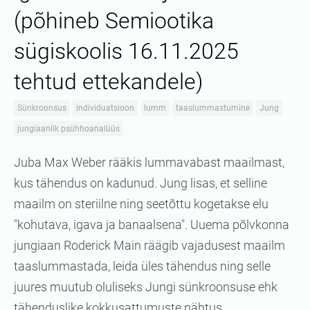
(põhineb Semiootika
sügiskoolis 16.11.2025
tehtud ettekandele)
Sünkroonsus
individuatsioon
lumm
taaslummastumine
Jung
jungiaanlik psühhoanalüüs
Juba Max Weber rääkis lummavabast maailmast,
kus tähendus on kadunud. Jung lisas, et selline
maailm on steriilne ning seetõttu kogetakse elu
"kohutava, igava ja banaalsena". Uuema põlvkonna
jungiaan Roderick Main räägib vajadusest maailm
taaslummastada, leida üles tähendus ning selle
juures muutub oluliseks Jungi sünkroonsuse ehk
tähenduslike kokkusattumuste nähtus.