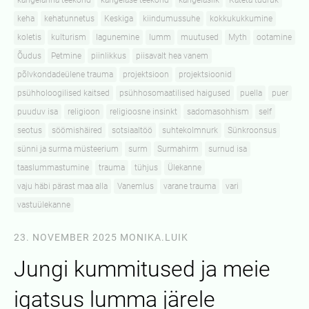
kangelanna teekond
kangelase teekond
kangelaslik
Käteta tüdruk
keha
kehatunnetus
Keskiga
kiindumussuhe
kokkukukkumine
koletis
kulturism
lagunemine
lumm
muutused
Myth
ootamine
Õudus
Petmine
piinlikkus
piisavalt hea vanem
põlvkondadeülene trauma
projektsioon
projektsioonid
psühholoogilised kaitsed
psühhosomaatilised haigused
puella
puer
puuduv isa
religioon
religioosne insinkt
sadomasohhism
self
seotus
söömishäired
sotsiaaltöö
suhtekolmnurk
Sünkroonsus
sünni ja surma müsteerium
surm
Surmahirm
surnud isa
taaslummastumine
trauma
tühjus
Ülekanne
vaju häbi pärast maa alla
Vanemlus
varane trauma
vari
vastuülekanne
23. NOVEMBER 2025
MONIKA.LUIK
Jungi kummitused ja meie
igatsus lumma järele