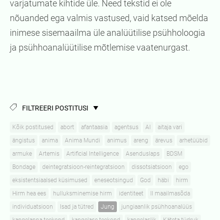
varjatumate kihtide üle. Need tekstid ei ole
nõuanded ega valmis vastused, vaid katsed mõelda
inimese sisemaailma üle analüütilise psühholoogia
ja psühhoanalüütilise mõtlemise vaatenurgast.
FILTREERI POSTITUSI
Kõik postitused
abort
afantaasia
agentsus
AI
aitaja vari
ängistus
anima
Anima Mundi
animus
areng
ärevus
arhetüübid
armuke
Artemis
Artificial Intelligence
Asenduslaps
BDSM
Bondage
deintegratsioon-reintegratsioon
dissotsiatsioon
ego
eksistentsiaalsed küsimused
eneseotsingud
God
häbi
hirm
Hirm hea ees
hulluksminemise hirm
identiteet
II maailmasõda
individuatsioon
Isad ja tütred
Jung
jungiaanlik psühhoanalüüs