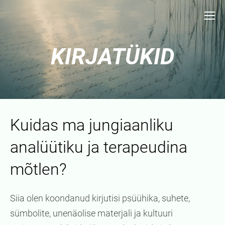
KIRJATÜKID
Kuidas ma jungiaanliku
analüütiku ja terapeudina
mõtlen?
Siia olen koondanud kirjutisi psüühika, suhete,
sümbolite, unenäolise materjali ja kultuuri