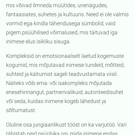
mis võivad ilmneda müütides, unenägudes,
fantaasiates, suhetes ja kultuuris. Need ei ole valmis
vormid ega kindla tähendusega sümbolid, vaid
pigem psüühilised võimalused, mis täituvad iga
inimese elus isikliku sisuga.
Kompleksid on emotsionaalselt laetud kogemuste
kogumid, mis mõjutavad inimese tundeid, mõtteid,
suhteid ja käitumist sageli teadvustamata viisil.
Näiteks võib ema- või isakompleks mõjutada
enesehinnangut, partnerivalikuid, autoriteedisuhet
või seda, kuidas inimene kogeb lähedust ja
sõltumatust.
Oluline osa jungiaanlikust tööst on ka varjutöö. Vari
tähistab neid psüühika osi, mida inimene endas