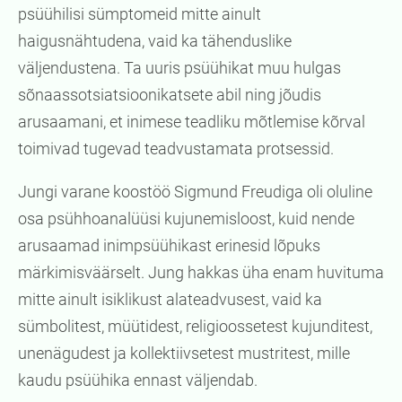
psüühilisi sümptomeid mitte ainult
haigusnähtudena, vaid ka tähenduslike
väljendustena. Ta uuris psüühikat muu hulgas
sõnaassotsiatsioonikatsete abil ning jõudis
arusaamani, et inimese teadliku mõtlemise kõrval
toimivad tugevad teadvustamata protsessid.
Jungi varane koostöö Sigmund Freudiga oli oluline
osa psühhoanalüüsi kujunemisloost, kuid nende
arusaamad inimpsüühikast erinesid lõpuks
märkimisväärselt. Jung hakkas üha enam huvituma
mitte ainult isiklikust alateadvusest, vaid ka
sümbolitest, müütidest, religioossetest kujunditest,
unenägudest ja kollektiivsetest mustritest, mille
kaudu psüühika ennast väljendab.