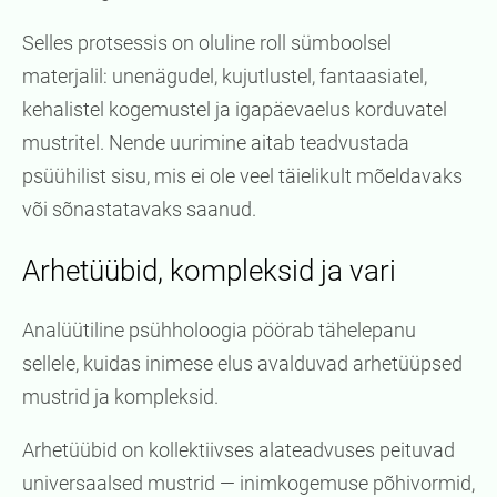
Selles protsessis on oluline roll sümboolsel
materjalil: unenägudel, kujutlustel, fantaasiatel,
kehalistel kogemustel ja igapäevaelus korduvatel
mustritel. Nende uurimine aitab teadvustada
psüühilist sisu, mis ei ole veel täielikult mõeldavaks
või sõnastatavaks saanud.
Arhetüübid, kompleksid ja vari
Analüütiline psühholoogia pöörab tähelepanu
sellele, kuidas inimese elus avalduvad arhetüüpsed
mustrid ja kompleksid.
Arhetüübid on kollektiivses alateadvuses peituvad
universaalsed mustrid — inimkogemuse põhivormid,