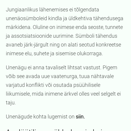
Jungiaanlikus lähenemises ei tõlgendata
unenäosümboleid kindla ja üldkehtiva tähendusega
märkidena. Oluline on inimese enda seoste, tunnete
ja assotsiatsioonide uurimine. Sümboli tähendus
avaneb järk-järgult ning on alati seotud konkreetse
inimese elu, suhete ja sisemise olukorraga.
Unenägu ei anna tavaliselt lihtsat vastust. Pigem
võib see avada uue vaatenurga, tuua nähtavale
varjatud konflikti või osutada psüühilisele
liikumisele, mida inimene ärkvel olles veel selgelt ei
taju.
Unenägude kohta lugemist on
siin.