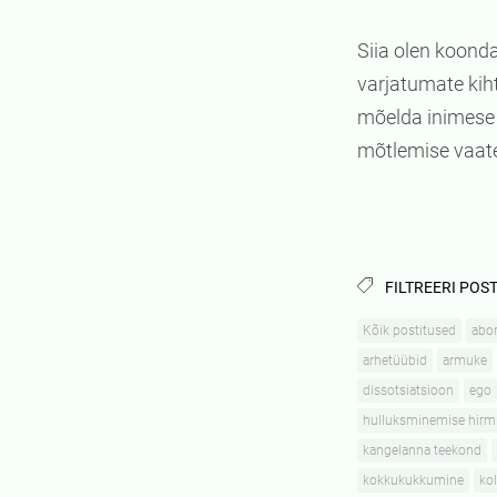
Siia olen koonda
varjatumate kiht
mõelda inimese 
mõtlemise vaat
FILTREERI POST
Kõik postitused
abor
arhetüübid
armuke
dissotsiatsioon
ego
hulluksminemise hirm
kangelanna teekond
kokkukukkumine
kol