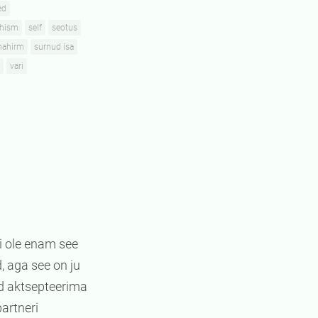
ed
hism
self
seotus
mahirm
surnud isa
vari
ei ole enam see
, aga see on ju
ind aktsepteerima
partneri