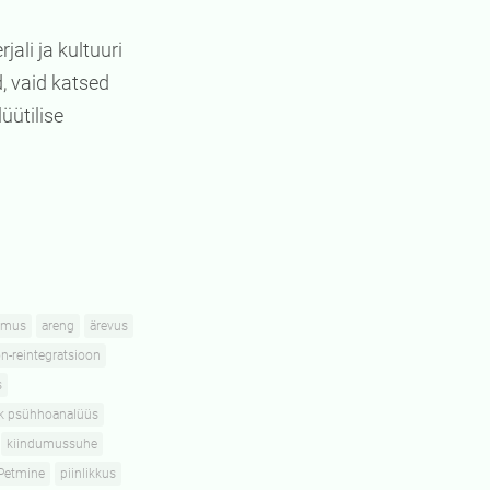
ali ja kultuuri
, vaid katsed
üütilise
imus
areng
ärevus
n-reintegratsioon
s
ik psühhoanalüüs
kiindumussuhe
Petmine
piinlikkus