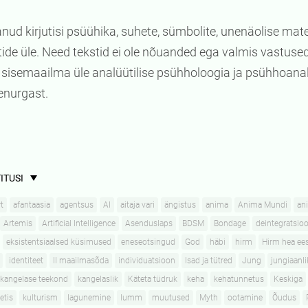
nud kirjutisi psüühika, suhete, sümbolite, unenäolise materj
ide üle. Need tekstid ei ole nõuanded ega valmis vastused
sisemaailma üle analüütilise psühholoogia ja psühhoanal
enurgast.
ITUSI
t
afantaasia
agentsus
AI
aitaja vari
ängistus
anima
Anima Mundi
an
Artemis
Artificial Intelligence
Asenduslaps
BDSM
Bondage
deintegratsioo
eksistentsiaalsed küsimused
eneseotsingud
God
häbi
hirm
Hirm hea ee
identiteet
II maailmasõda
individuatsioon
Isad ja tütred
Jung
jungiaanl
kangelase teekond
kangelaslik
Käteta tüdruk
keha
kehatunnetus
Keskiga
etis
kulturism
lagunemine
lumm
muutused
Myth
ootamine
Õudus