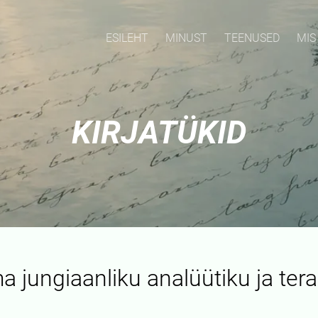
ESILEHT
MINUST
TEENUSED
MIS
KIRJATÜKID
a jungiaanliku analüütiku ja ter