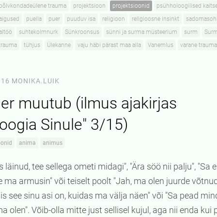
põlvkondadeülene trauma
projektsioon
projektsioonid
psühholoogilised kaits
aigused
puella
puer
puuduv isa
religioon
religioosne insinkt
sadomasoh
altöö
suhtekolmnurk
Sünkroonsus
sünni ja surma müsteerium
surm
Sur
trauma
tühjus
Ülekanne
vaju häbi pärast maa alla
Vanemlus
varane trauma
016
MONIKA.LUIK
ner muutub (ilmus ajakirjas
oogia Sinule" 3/15)
oonid
anima
animus
 läinud, tee sellega ometi midagi", "Ära söö nii palju", "Sa 
e ma armusin" või teiselt poolt "Jah, ma olen juurde võtnud
"Mis see sinu asi on, kuidas ma välja näen" või "Sa pead m
 olen". Võib-olla mitte just sellisel kujul, aga nii enda kui 