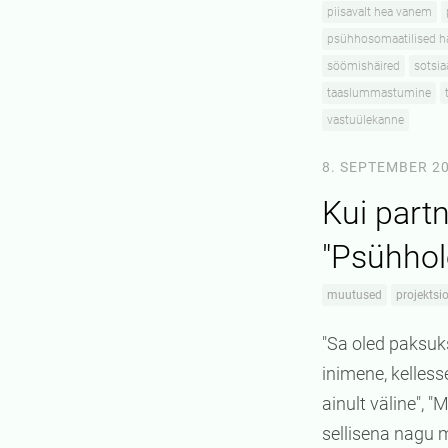
piisavalt hea vanem
psühhosomaatilised h
söömishäired
sotsia
taaslummastumine
vastuülekanne
8. SEPTEMBER 2
Kui part
"Psühhol
muutused
projektsi
"Sa oled paksuks
inimene, kelless
ainult väline", 
sellisena nagu ma