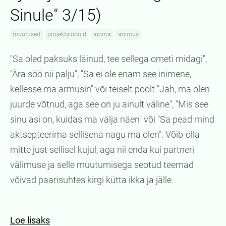
Sinule" 3/15)
muutused
projektsioonid
anima
animus
"Sa oled paksuks läinud, tee sellega ometi midagi",
"Ära söö nii palju", "Sa ei ole enam see inimene,
kellesse ma armusin" või teiselt poolt "Jah, ma olen
juurde võtnud, aga see on ju ainult väline", "Mis see
sinu asi on, kuidas ma välja näen" või "Sa pead mind
aktsepteerima sellisena nagu ma olen". Võib-olla
mitte just sellisel kujul, aga nii enda kui partneri
välimuse ja selle muutumisega seotud teemad
võivad paarisuhtes kirgi kütta ikka ja jälle.
Loe lisaks