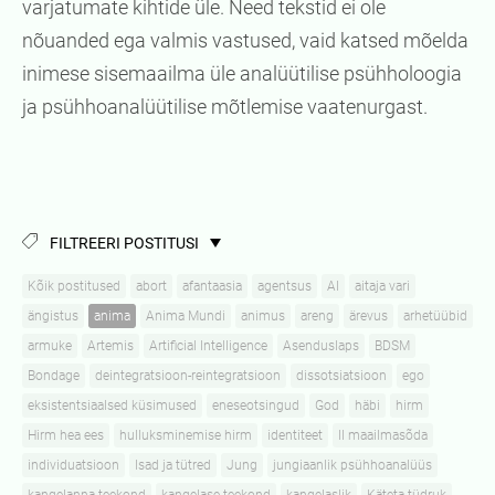
varjatumate kihtide üle. Need tekstid ei ole
nõuanded ega valmis vastused, vaid katsed mõelda
inimese sisemaailma üle analüütilise psühholoogia
ja psühhoanalüütilise mõtlemise vaatenurgast.
FILTREERI POSTITUSI
Kõik postitused
abort
afantaasia
agentsus
AI
aitaja vari
ängistus
anima
Anima Mundi
animus
areng
ärevus
arhetüübid
armuke
Artemis
Artificial Intelligence
Asenduslaps
BDSM
Bondage
deintegratsioon-reintegratsioon
dissotsiatsioon
ego
eksistentsiaalsed küsimused
eneseotsingud
God
häbi
hirm
Hirm hea ees
hulluksminemise hirm
identiteet
II maailmasõda
individuatsioon
Isad ja tütred
Jung
jungiaanlik psühhoanalüüs