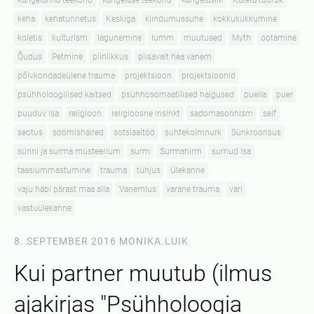
kangelanna teekond
kangelase teekond
kangelaslik
Käteta tüdruk
keha
kehatunnetus
Keskiga
kiindumussuhe
kokkukukkumine
koletis
kulturism
lagunemine
lumm
muutused
Myth
ootamine
Õudus
Petmine
piinlikkus
piisavalt hea vanem
põlvkondadeülene trauma
projektsioon
projektsioonid
psühholoogilised kaitsed
psühhosomaatilised haigused
puella
puer
puuduv isa
religioon
religioosne insinkt
sadomasohhism
self
seotus
söömishäired
sotsiaaltöö
suhtekolmnurk
Sünkroonsus
sünni ja surma müsteerium
surm
Surmahirm
surnud isa
taaslummastumine
trauma
tühjus
Ülekanne
vaju häbi pärast maa alla
Vanemlus
varane trauma
vari
vastuülekanne
8. SEPTEMBER 2016
MONIKA.LUIK
Kui partner muutub (ilmus
ajakirjas "Psühholoogia