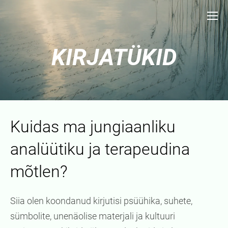
KIRJATÜKID
Kuidas ma jungiaanliku
analüütiku ja terapeudina
mõtlen?
Siia olen koondanud kirjutisi psüühika, suhete,
sümbolite, unenäolise materjali ja kultuuri