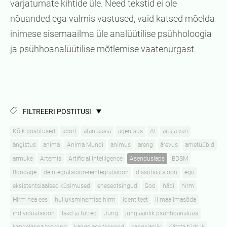
varjatumate kihtide üle. Need tekstid ei ole
nõuanded ega valmis vastused, vaid katsed mõelda
inimese sisemaailma üle analüütilise psühholoogia
ja psühhoanalüütilise mõtlemise vaatenurgast.
FILTREERI POSTITUSI
Kõik postitused
abort
afantaasia
agentsus
AI
aitaja vari
ängistus
anima
Anima Mundi
animus
areng
ärevus
arhetüübid
armuke
Artemis
Artificial Intelligence
Asenduslaps
BDSM
Bondage
deintegratsioon-reintegratsioon
dissotsiatsioon
ego
eksistentsiaalsed küsimused
eneseotsingud
God
häbi
hirm
Hirm hea ees
hulluksminemise hirm
identiteet
II maailmasõda
individuatsioon
Isad ja tütred
Jung
jungiaanlik psühhoanalüüs