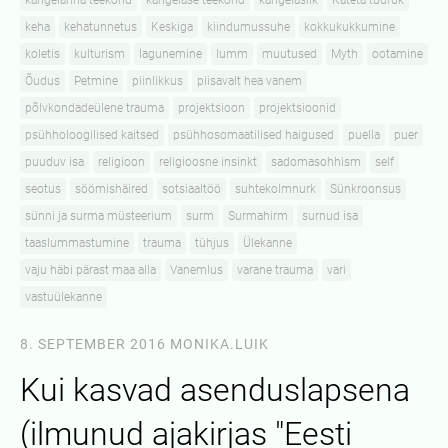
kangelanna teekond
kangelase teekond
kangelaslik
Käteta tüdruk
keha
kehatunnetus
Keskiga
kiindumussuhe
kokkukukkumine
koletis
kulturism
lagunemine
lumm
muutused
Myth
ootamine
Õudus
Petmine
piinlikkus
piisavalt hea vanem
põlvkondadeülene trauma
projektsioon
projektsioonid
psühholoogilised kaitsed
psühhosomaatilised haigused
puella
puer
puuduv isa
religioon
religioosne insinkt
sadomasohhism
self
seotus
söömishäired
sotsiaaltöö
suhtekolmnurk
Sünkroonsus
sünni ja surma müsteerium
surm
Surmahirm
surnud isa
taaslummastumine
trauma
tühjus
Ülekanne
vaju häbi pärast maa alla
Vanemlus
varane trauma
vari
vastuülekanne
8. SEPTEMBER 2016
MONIKA.LUIK
Kui kasvad asenduslapsena
(ilmunud ajakirjas "Eesti