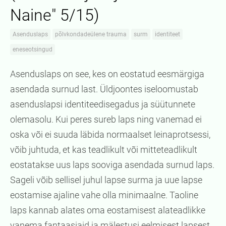
Naine" 5/15)
Asenduslaps
põlvkondadeülene trauma
surm
identiteet
eneseotsingud
Asenduslaps on see, kes on eostatud eesmärgiga
asendada surnud last. Üldjoontes iseloomustab
asenduslapsi identiteedisegadus ja süütunnete
olemasolu. Kui peres sureb laps ning vanemad ei
oska või ei suuda läbida normaalset leinaprotsessi,
võib juhtuda, et kas teadlikult või mitteteadlikult
eostatakse uus laps sooviga asendada surnud laps.
Sageli võib sellisel juhul lapse surma ja uue lapse
eostamise ajaline vahe olla minimaalne. Taoline
laps kannab alates oma eostamisest alateadlikke
vanema fantaasiaid ja mälestusi eelmisest lapsest