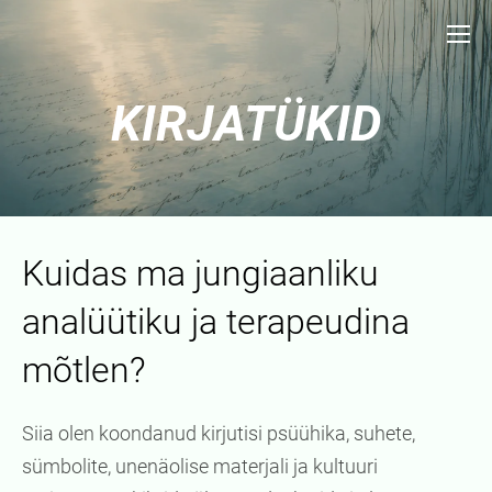
KIRJATÜKID
Kuidas ma jungiaanliku
analüütiku ja terapeudina
mõtlen?
Siia olen koondanud kirjutisi psüühika, suhete,
sümbolite, unenäolise materjali ja kultuuri