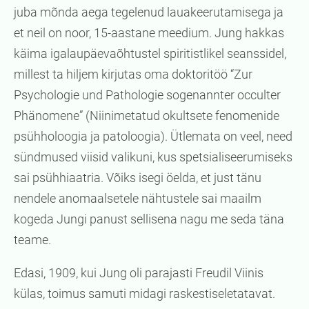
juba mõnda aega tegelenud lauakeerutamisega ja
et neil on noor, 15-aastane meedium. Jung hakkas
käima igalaupäevaõhtustel spiritistlikel seanssidel,
millest ta hiljem kirjutas oma doktoritöö “Zur
Psychologie und Pathologie sogenannter occulter
Phänomene” (Niinimetatud okultsete fenomenide
psühholoogia ja patoloogia). Ütlemata on veel, need
sündmused viisid valikuni, kus spetsialiseerumiseks
sai psühhiaatria. Võiks isegi öelda, et just tänu
nendele anomaalsetele nähtustele sai maailm
kogeda Jungi panust sellisena nagu me seda täna
teame.
Edasi, 1909, kui Jung oli parajasti Freudil Viinis
külas, toimus samuti midagi raskestiseletatavat.