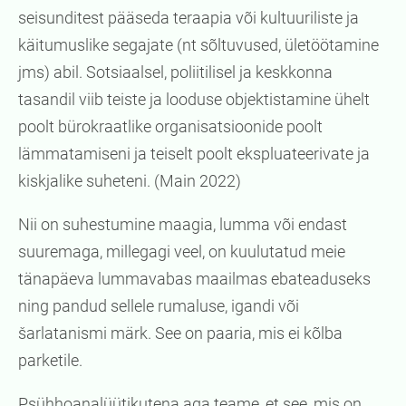
seisunditest pääseda teraapia või kultuuriliste ja
käitumuslike segajate (nt sõltuvused, ületöötamine
jms) abil. Sotsiaalsel, poliitilisel ja keskkonna
tasandil viib teiste ja looduse objektistamine ühelt
poolt bürokraatlike organisatsioonide poolt
lämmatamiseni ja teiselt poolt ekspluateerivate ja
kiskjalike suheteni. (Main 2022)
Nii on suhestumine maagia, lumma või endast
suuremaga, millegagi veel, on kuulutatud meie
tänapäeva lummavabas maailmas ebateaduseks
ning pandud sellele rumaluse, igandi või
šarlatanismi märk. See on paaria, mis ei kõlba
parketile.
Psühhoanalüütikutena aga teame, et see, mis on