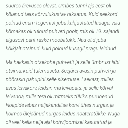
suures ärevuses olevat. Umbes tunni aja eest oli
kõlanud taas kõrvulukustav raksatus. Kuid seekord
polnud enam tegemist juba kahjustatud lauaga, vaid
kõmakas oli tulnud puhveti poolt, mis oli 19. sajandi
algusest pärit raske mööblitükk. Nad olid juba
kõikjalt otsinud. kuid polnud kusagil pragu leidnud.
Ma hakkasin otsekohe puhvetit ja selle ümbrust läbi
otsima, kuid tulemuseta. Seejärel avasin puhveti ja
pöörasin pahupidi selle sisemuse. Laekast, milles
asus leivakorv, leidsin ma leivapätsi ja selle kõrval
leivanoa, mille tera oli mitmeks tükiks purunenud.
Noapide lebas neljakandilise korvi ühes nurgas, ja
kolmes ülejäänud nurgas leidus noateratükke. Nuga
oli veel kella nelja ajal kohvijoomisel kasutatud ja