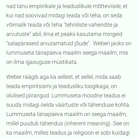
nad tänu empiirikale ja teaduslikule mõtteviisile, et
kui nad soovivad midagi teada või teha, on seda
võimalik teada või teha "tehniliste vahendite ja
arvutuste" abil, ilma et peaks kasutama mingeid
"salapäraseid arvutamatuid jõude". Weberi jaoks on
lummuseta tänapäeva maailm seega maailm, mis
on ilma igasuguse müstikata.
Weber räägib aga ka sellest, et sellel, mida saab
teada empiritsismi ja teadusliku loogikaga, on
olulised piirangud. Lummuseta moodne teadus ei
suuda midagi öelda väärtuste või tähenduse kohta.
Lummuseta tänapäeva maailm on seega maailm,
millel puudub tähendus (inherent meaning). See on
ka maailm, milles teadus ja religioon ei sobi kuidagi