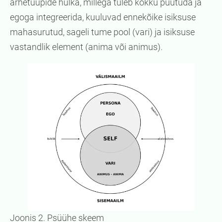
arhetüüpide hulka, millega tuleb kokku puutuda ja
egoga integreerida, kuuluvad ennekõike isiksuse
mahasurutud, sageli tume pool (vari) ja isiksuse
vastandlik element (anima või animus).
Joonis 2. Psüühe skeem