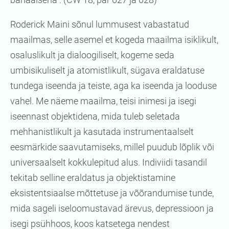
Roderick Maini sõnul lummusest vabastatud
maailmas, selle asemel et kogeda maailma isiklikult,
osaluslikult ja dialoogiliselt, kogeme seda
umbisikuliselt ja atomistlikult, sügava eraldatuse
tundega iseenda ja teiste, aga ka iseenda ja looduse
vahel. Me näeme maailma, teisi inimesi ja isegi
iseennast objektidena, mida tuleb seletada
mehhanistlikult ja kasutada instrumentaalselt
eesmärkide saavutamiseks, millel puudub lõplik või
universaalselt kokkulepitud alus. Indiviidi tasandil
tekitab selline eraldatus ja objektistamine
eksistentsiaalse mõttetuse ja võõrandumise tunde,
mida sageli iseloomustavad ärevus, depressioon ja
isegi psühhoos, koos katsetega nendest