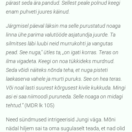
pärast seda ära pandud. Sellest peale polnud keegi
enam puhveti juures käinud.
Järgmisel päeval läksin ma selle purustatud noaga
linna ühe parima valutööde asjatundja juurde. Ta
silmitses läbi luubi neid murrukohti ja vangutas
pead. See nuga," ütles ta, „on igati korras. Teras on
ilma vigadeta. Keegi on noa tükkideks murdnud.
Seda võidi näiteks nõnda teha, et nuga pisteti
laekaserva vahele ja murti puruks. See on hea teras.
Või noal lasti suurest kõrgusest kivile kukkuda. Mingi
asi ei saa niimoodi puruneda. Selle noaga on midagi
tehtud.”
(MDR lk 105)
Need sündmused intrigeerisid Jungi väga. Mõni
nädal hiljem sai ta oma sugulaselt teada, et nad olid