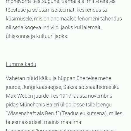
mõnevõrra teistsugune. Samal ajal mitte eirates
tõestuse ja seletamise teemat, keskendus ta
küsimusele, mis on anomaalse fenomeni tähendus
nii seda kogeva indiviidi jaoks kui laiemalt,
ühiskonna ja kultuuri jaoks.
Lumma kadu
Vahetan nüüd käiku ja hüppan ühe teise mehe
juurde, Jungi kaasaegse, Saksa sotsiaalteoreetiku
Max Weberi juurde, kes 1917. aasta novembris
pidas Münchenis Baieri üliõpilasseltsile loengu
“Wissenshaft als Beruf” (Teadus elukutsena), milles
ta esmakordselt mainis maailma
tuimenemist/lummusest ilmajäämist/maagiast