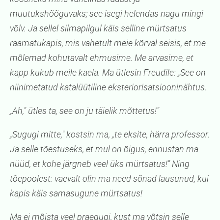
muutukshõõguvaks; see isegi helendas nagu mingi
võlv. Ja sellel silmapilgul käis selline mürtsatus
raamatukapis, mis vahetult meie kõrval seisis, et me
mõlemad kohutavalt ehmusime. Me arvasime, et
kapp kukub meile kaela. Ma ütlesin Freudile: „See on
niinimetatud katalüütiline eksteriorisatsiooninähtus.
„Ah," ütles ta, see on ju täielik mõttetus!"
„Sugugi mitte," kostsin ma, „te eksite, härra professor.
Ja selle tõestuseks, et mul on õigus, ennustan ma
nüüd, et kohe järgneb veel üks mürtsatus!" Ning
tõepoolest: vaevalt olin ma need sõnad lausunud, kui
kapis käis samasugune mürtsatus!
Ma ei mõista veel praegugi, kust ma võtsin selle