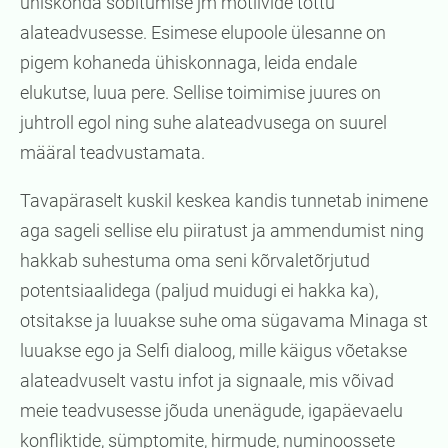
ühiskonda sobitumise jm motiivide tõttu
alateadvusesse. Esimese elupoole ülesanne on
pigem kohaneda ühiskonnaga, leida endale
elukutse, luua pere. Sellise toimimise juures on
juhtroll egol ning suhe alateadvusega on suurel
määral teadvustamata.
Tavapäraselt kuskil keskea kandis tunnetab inimene
aga sageli sellise elu piiratust ja ammendumist ning
hakkab suhestuma oma seni kõrvaletõrjutud
potentsiaalidega (paljud muidugi ei hakka ka),
otsitakse ja luuakse suhe oma sügavama Minaga st
luuakse ego ja Selfi dialoog, mille käigus võetakse
alateadvuselt vastu infot ja signaale, mis võivad
meie teadvusesse jõuda unenägude, igapäevaelu
konfliktide, sümptomite, hirmude, numinoossete