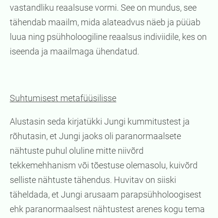
vastandliku reaalsuse vormi. See on mundus, see
tähendab maailm, mida alateadvus näeb ja püüab
luua ning psühholoogiline reaalsus indiviidile, kes on
iseenda ja maailmaga ühendatud.
Suhtumisest metafüüsilisse
Alustasin seda kirjatükki Jungi kummitustest ja
rõhutasin, et Jungi jaoks oli paranormaalsete
nähtuste puhul oluline mitte niivõrd
tekkemehhanism või tõestuse olemasolu, kuivõrd
selliste nähtuste tähendus. Huvitav on siiski
täheldada, et Jungi arusaam parapsühholoogisest
ehk paranormaalsest nähtustest arenes kogu tema