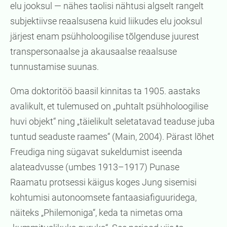
elu jooksul — nähes taolisi nähtusi algselt rangelt
subjektiivse reaalsusena kuid liikudes elu jooksul
järjest enam psühholoogilise tõlgenduse juurest
transpersonaalse ja akausaalse reaalsuse
tunnustamise suunas.
Oma doktoritöö baasil kinnitas ta 1905. aastaks
avalikult, et tulemused on „puhtalt psühholoogilise
huvi objekt“ ning „täielikult seletatavad teaduse juba
tuntud seaduste raames“ (Main, 2004). Pärast lõhet
Freudiga ning sügavat sukeldumist iseenda
alateadvusse (umbes 1913–1917) Punase
Raamatu protsessi käigus koges Jung sisemisi
kohtumisi autonoomsete fantaasiafiguuridega,
näiteks „Philemoniga“, keda ta nimetas oma