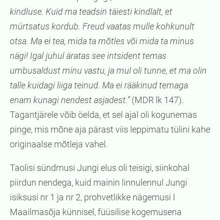
kindluse. Kuid ma teadsin täiesti kindlalt, et
mürtsatus kordub. Freud vaatas mulle kohkunult
otsa. Ma ei tea, mida ta mõtles või mida ta minus
nägi! Igal juhul äratas see intsident temas
umbusaldust minu vastu, ja mul oli tunne, et ma olin
talle kuidagi liiga teinud. Ma ei rääkinud temaga
enam kunagi nendest asjadest.”
(MDR lk 147).
Tagantjärele võib öelda, et sel ajal oli kogunemas
pinge, mis mõne aja pärast viis leppimatu tülini kahe
originaalse mõtleja vahel.
Taolisi sündmusi Jungi elus oli teisigi, siinkohal
piirdun nendega, kuid mainin linnulennul Jungi
isiksusi nr 1 ja nr 2, prohvetlikke nägemusi I
Maailmasõja künnisel, füüsilise kogemusena