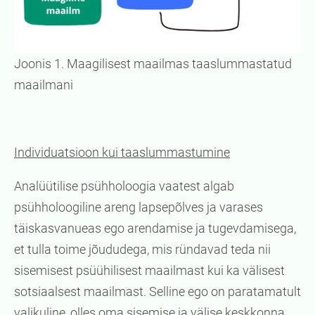
Joonis 1. Maagilisest maailmas taaslummastatud
maailmani
Individuatsioon kui taaslummastumine
Analüütilise psühholoogia vaatest algab
psühholoogiline areng lapsepõlves ja varases
täiskasvanueas ego arendamise ja tugevdamisega,
et tulla toime jõududega, mis ründavad teda nii
sisemisest psüühilisest maailmast kui ka välisest
sotsiaalsest maailmast. Selline ego on paratamatult
valikuline, olles oma sisemise ja välise keskkonna