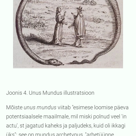
Joonis 4. Unus Mundus illustratsioon
Mõiste
unus mundus
viitab "esimese loomise päeva
potentsiaalsele maailmale, mil miski polnud veel 'in
actu', st jagatud kaheks ja paljudeks, kuid oli ikkagi
üks"; see on mundus archetypus, "arhetüüpne