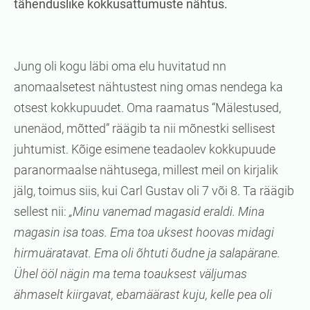
tähenduslike kokkusattumuste nähtus.
Jung oli kogu läbi oma elu huvitatud nn
anomaalsetest nähtustest ning omas nendega ka
otsest kokkupuudet. Oma raamatus “Mälestused,
unenäod, mõtted” räägib ta nii mõnestki sellisest
juhtumist. Kõige esimene teadaolev kokkupuude
paranormaalse nähtusega, millest meil on kirjalik
jälg, toimus siis, kui Carl Gustav oli 7 või 8. Ta räägib
sellest nii:
„Minu vanemad magasid eraldi. Mina
magasin isa toas. Ema toa uksest hoovas midagi
hirmuäratavat. Ema oli õhtuti õudne ja salapärane.
Ühel ööl nägin ma tema toauksest väljumas
ähmaselt kiirgavat, ebamäärast kuju, kelle pea oli