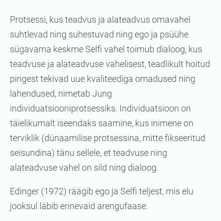
Protsessi, kus teadvus ja alateadvus omavahel
suhtlevad ning suhestuvad ning ego ja psüühe
sügavama keskme Selfi vahel toimub dialoog, kus
teadvuse ja alateadvuse vahelisest, teadlikult hoitud
pingest tekivad uue kvaliteediga omadused ning
lahendused, nimetab Jung
individuatsiooniprotsessiks. Individuatsioon on
täielikumalt iseendaks saamine, kus inimene on
terviklik (dünaamilise protsessina, mitte fikseeritud
seisundina) tänu sellele, et teadvuse ning
alateadvuse vahel on sild ning dialoog.
Edinger (1972) räägib ego ja Selfi teljest, mis elu
jooksul läbib erinevaid arengufaase.