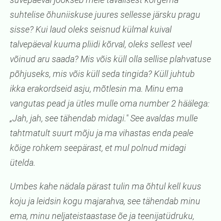
suhtelise õhuniiskuse juures sellesse järsku pragu
sisse? Kui laud oleks seisnud külmal kuival
talvepäeval kuuma pliidi kõrval, oleks sellest veel
võinud aru saada? Mis võis küll olla sellise plahvatuse
põhjuseks, mis võis küll seda tingida? Küll juhtub
ikka erakordseid asju, mõtlesin ma. Minu ema
vangutas pead ja ütles mulle oma number 2 häälega:
„Jah, jah, see tähendab midagi." See avaldas mulle
tahtmatult suurt mõju ja ma vihastas enda peale
kõige rohkem seepärast, et mul polnud midagi
ütelda.
Umbes kahe nädala pärast tulin ma õhtul kell kuus
koju ja leidsin kogu majarahva, see tähendab minu
ema, minu neljateistaastase õe ja teenijatüdruku,