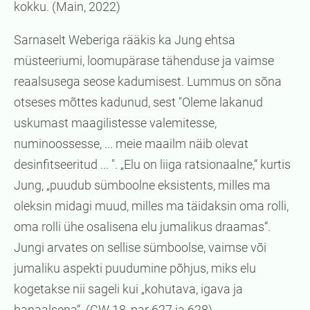
kokku. (Main, 2022)
Sarnaselt Weberiga rääkis ka Jung ehtsa
müsteeriumi, loomupärase tähenduse ja vaimse
reaalsusega seose kadumisest. Lummus on sõna
otseses mõttes kadunud, sest "Oleme lakanud
uskumast maagilistesse valemitesse,
numinoossesse, ... meie maailm näib olevat
desinfitseeritud ... ". „Elu on liiga ratsionaalne,“ kurtis
Jung, „puudub sümboolne eksistents, milles ma
oleksin midagi muud, milles ma täidaksin oma rolli,
oma rolli ühe osalisena elu jumalikus draamas“.
Jungi arvates on sellise sümboolse, vaimse või
jumaliku aspekti puudumine põhjus, miks elu
kogetakse nii sageli kui „kohutava, igava ja
banaalsena“. (CW 18, par 627 ja 628)