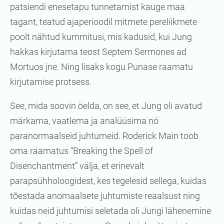
patsiendi enesetapu tunnetamist kauge maa
tagant, teatud ajaperioodil mitmete pereliikmete
poolt nähtud kummitusi, mis kadusid, kui Jung
hakkas kirjutama teost Septem Sermones ad
Mortuos jne. Ning lisaks kogu Punase raamatu
kirjutamise protsess.
See, mida soovin öelda, on see, et Jung oli avatud
märkama, vaatlema ja analüüsima nö
paranormaalseid juhtumeid. Roderick Main toob
oma raamatus “Breaking the Spell of
Disenchantment” välja, et erinevalt
parapsühholoogidest, kes tegelesid sellega, kuidas
tõestada anomaalsete juhtumiste reaalsust ning
kuidas neid juhtumisi seletada oli Jungi lähenemine