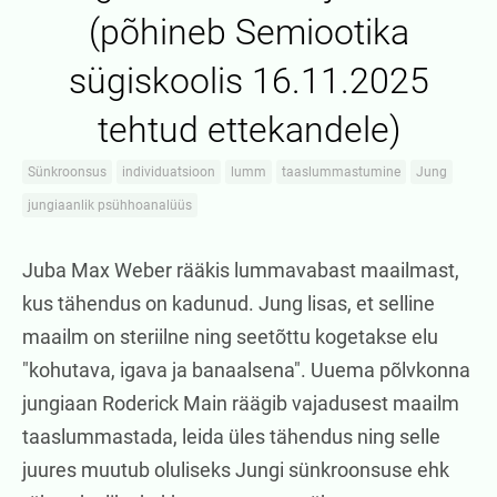
(põhineb Semiootika
sügiskoolis 16.11.2025
tehtud ettekandele)
Sünkroonsus
individuatsioon
lumm
taaslummastumine
Jung
jungiaanlik psühhoanalüüs
Juba Max Weber rääkis lummavabast maailmast,
kus tähendus on kadunud. Jung lisas, et selline
maailm on steriilne ning seetõttu kogetakse elu
"kohutava, igava ja banaalsena". Uuema põlvkonna
jungiaan Roderick Main räägib vajadusest maailm
taaslummastada, leida üles tähendus ning selle
juures muutub oluliseks Jungi sünkroonsuse ehk