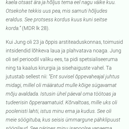
kaela otsast ära ja hõljus tema eel nagu väike kuu.
Otsekohe tekkis uus pea, mis samuti hõljudes
eraldus. See protsess kordus kuus kuni seitse
korda.“
(MDR lk 28).
Kui Jung oli 23 ja õppis arstiteaduskonnas, toimusid
intsidendid lõhkeva laua ja plahvatava noaga. Jung
oli sel perioodil valiku ees, ta pidi spetsialiseeruma
ning ta kaalus kirurgia ja sisehaiguste vahel. Ta
jutustab sellest nii:
“Ent suvisel õppevaheajal juhtus
midagi, millel oli määratud mulle kõige sügavamat
mõju avaldada. Istusin ühel päeval oma töötoas ja
tudeerisin õpperaamatuid. Kõrvaltoas, mille uks oli
poolenisti lahti, istus minu ema ja kudus. See oli
meie söögituba, kus seisis ümmargune pähklipuust
söögilaud. See pärines minu isapoolse vanaema