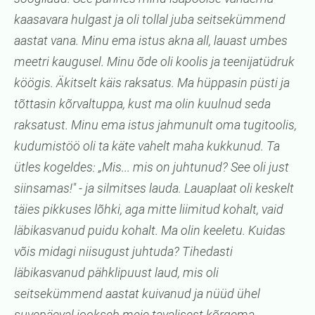
kaasavara hulgast ja oli tollal juba seitsekümmend
aastat vana. Minu ema istus akna all, lauast umbes
meetri kaugusel. Minu õde oli koolis ja teenijatüdruk
köögis. Äkitselt käis raksatus. Ma hüppasin püsti ja
tõttasin kõrvaltuppa, kust ma olin kuulnud seda
raksatust. Minu ema istus jahmunult oma tugitoolis,
kudumistöö oli ta käte vahelt maha kukkunud. Ta
ütles kogeldes: „Mis... mis on juhtunud? See oli just
siinsamas!" - ja silmitses lauda. Lauaplaat oli keskelt
täies pikkuses lõhki, aga mitte liimitud kohalt, vaid
läbikasvanud puidu kohalt. Ma olin keeletu. Kuidas
võis midagi niisugust juhtuda? Tihedasti
läbikasvanud pähklipuust laud, mis oli
seitsekümmend aastat kuivanud ja nüüd ühel
suvepäeval jookseb meie tavalisest kõrgema