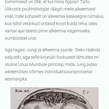
toimimisest on tõik, et kui mina õppisin Tartu
Ülikoolis psühholoogiat räägiti meile alkeemiast
viisil, mille kohaselt on alkeemia keskaegne rumalus,
kus lollid veidrikud üritasid kivist kulda teha, olles
samal ajal täiesti pime alkeemia nägemiseks
sümboolsel viisil.
Aga tagasi Jungi ja alkeemia juurde. Oleks rääkida
paljustki, aga selle kirjatüki fookusest lähtudes on
oluline Unus Munduse printsiip, mida Jung pidas
alkeemilises võtmes individuatsiooniprotsessi
eesmärgiks.