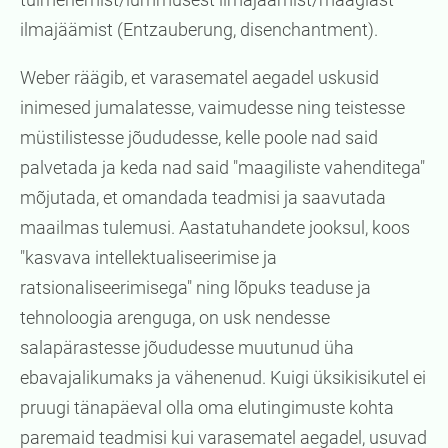
ilmajäämist (Entzauberung, disenchantment).
Weber räägib, et varasematel aegadel uskusid
inimesed jumalatesse, vaimudesse ning teistesse
müstilistesse jõududesse, kelle poole nad said
palvetada ja keda nad said "maagiliste vahenditega"
mõjutada, et omandada teadmisi ja saavutada
maailmas tulemusi. Aastatuhandete jooksul, koos
"kasvava intellektualiseerimise ja
ratsionaliseerimisega" ning lõpuks teaduse ja
tehnoloogia arenguga, on usk nendesse
salapärastesse jõududesse muutunud üha
ebavajalikumaks ja vähenenud. Kuigi üksikisikutel ei
pruugi tänapäeval olla oma elutingimuste kohta
paremaid teadmisi kui varasematel aegadel, usuvad