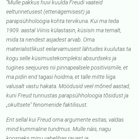
“Mulle pakkus huvi kuulda Freudi vaateid
eeltunnetusest (ettenägemisest) ja
parapsühholoogia kohta tervikuna. Kui ma teda
1909. aastal Viinis külastasin, küsisin ma temalt,
mida ta nendest asjadest arvab. Oma
materialistlikust eelarvamusest lähtudes kuulutas ta
kogu selle küsimustekompleksi absurdseks ja
tugines seejuures nii pinnapealsele positivismile, et
ma pidin end tagasi hoidma, et talle mitte liiga
valusalt vastu hakata. Möödusid veel mõned aastad,
kuni Freud tunnustas parapsühholoogia tõsidust ja
„okultsete" fenomenide faktilisust.
Ent sellal kui Freud oma argumente esitas, valdas
mind kummaline tundmus. Mulle näis, nagu
koosneks minu vahelihas rauast ja