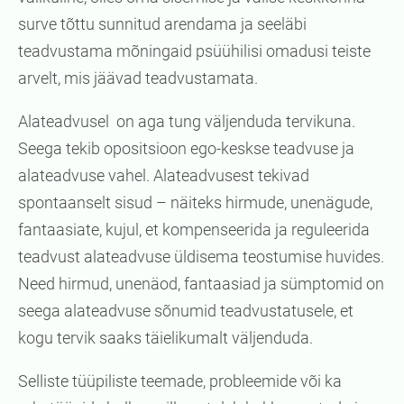
surve tõttu sunnitud arendama ja seeläbi
teadvustama mõningaid psüühilisi omadusi teiste
arvelt, mis jäävad teadvustamata.
Alateadvusel on aga tung väljenduda tervikuna.
Seega tekib opositsioon ego-keskse teadvuse ja
alateadvuse vahel. Alateadvusest tekivad
spontaanselt sisud – näiteks hirmude, unenägude,
fantaasiate, kujul, et kompenseerida ja reguleerida
teadvust alateadvuse üldisema teostumise huvides.
Need hirmud, unenäod, fantaasiad ja sümptomid on
seega alateadvuse sõnumid teadvustatusele, et
kogu tervik saaks täielikumalt väljenduda.
Selliste tüüpiliste teemade, probleemide või ka