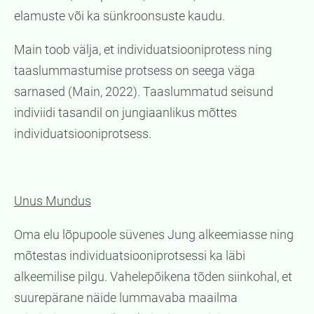
elamuste või ka sünkroonsuste kaudu.
Main toob välja, et individuatsiooniprotess ning
taaslummastumise protsess on seega väga
sarnased (Main, 2022). Taaslummatud seisund
indiviidi tasandil on jungiaanlikus mõttes
individuatsiooniprotsess.
Unus Mundus
Oma elu lõpupoole süvenes Jung alkeemiasse ning
mõtestas individuatsiooniprotsessi ka läbi
alkeemilise pilgu. Vahelepõikena tõden siinkohal, et
suurepärane näide lummavaba maailma