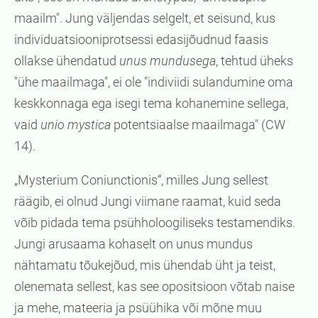
maailm". Jung väljendas selgelt, et seisund, kus
individuatsiooniprotsessi edasijõudnud faasis
ollakse ühendatud
unus mundusega
, tehtud üheks
"ühe maailmaga", ei ole "indiviidi sulandumine oma
keskkonnaga ega isegi tema kohanemine sellega,
vaid
unio mystica
potentsiaalse maailmaga" (CW
14).
„Mysterium Coniunctionis“, milles Jung sellest
räägib, ei olnud Jungi viimane raamat, kuid seda
võib pidada tema psühholoogiliseks testamendiks.
Jungi arusaama kohaselt on unus mundus
nähtamatu tõukejõud, mis ühendab üht ja teist,
olenemata sellest, kas see opositsioon võtab naise
ja mehe, mateeria ja psüühika või mõne muu