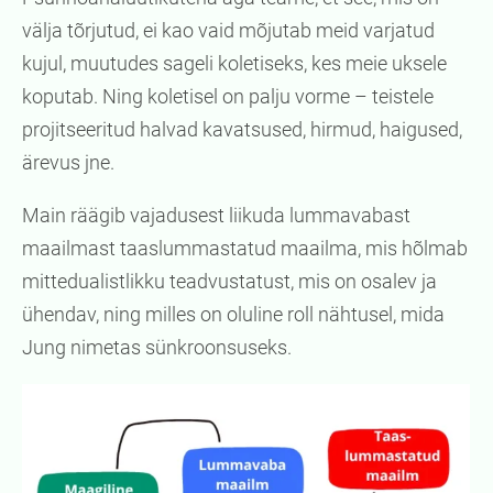
välja tõrjutud, ei kao vaid mõjutab meid varjatud
kujul, muutudes sageli koletiseks, kes meie uksele
koputab. Ning koletisel on palju vorme – teistele
projitseeritud halvad kavatsused, hirmud, haigused,
ärevus jne.
Main räägib vajadusest liikuda lummavabast
maailmast taaslummastatud maailma, mis hõlmab
mittedualistlikku teadvustatust, mis on osalev ja
ühendav, ning milles on oluline roll nähtusel, mida
Jung nimetas sünkroonsuseks.