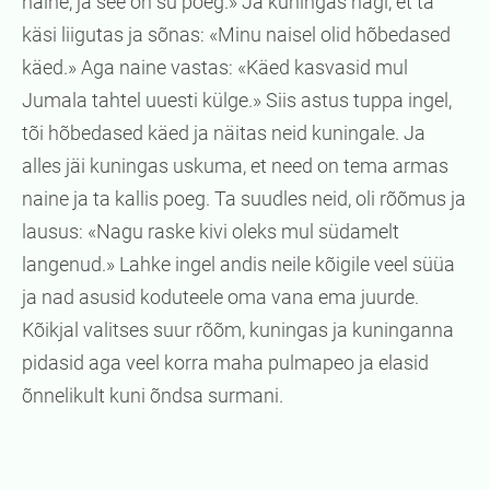
naine, ja see on su poeg.» Ja kuningas nägi, et ta
käsi liigutas ja sõnas: «Minu naisel olid hõbedased
käed.» Aga naine vastas: «Käed kasvasid mul
Jumala tahtel uuesti külge.» Siis astus tuppa ingel,
tõi hõbedased käed ja näitas neid kuningale. Ja
alles jäi kuningas uskuma, et need on tema armas
naine ja ta kallis poeg. Ta suudles neid, oli rõõmus ja
lausus: «Nagu raske kivi oleks mul südamelt
langenud.» Lahke ingel andis neile kõigile veel süüa
ja nad asusid koduteele oma vana ema juurde.
Kõikjal valitses suur rõõm, kuningas ja kuninganna
pidasid aga veel korra maha pulmapeo ja elasid
õnnelikult kuni õndsa surmani.