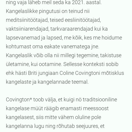
ning vaja läheb meil seda ka 2021. aastal.
Kangelaslikke pingutusi on teinud nii
meditsiinitöötajad, teised eesliinitöötajad,
vaktsiiniarendajad, tarkvaraarendajad kui ka
lapsevanemad ja lapsed, me kõik, kes me hoidume
kohtumast oma eakate vanematega jne.
Kangelaslik võib olla nii millegi tegemine, takistuse
ületamine, kui ootamine. Sellesse konteksti sobib
ehk hästi Briti jungiaan Coline Covingtoni mõtisklus
kangelaste ja kangelannade teemal.
Covington* toob välja, et kuigi nö traditsiooniline
kangelase müüt räägib enamasti meessoost
kangelasest, siis mitte vähem oluline pole
kangelanna lugu ning rõhutab seejuures, et