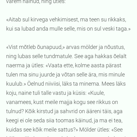
varem näinud, ning ütles:
«Aitab sul kirvega vehkimisest, ma teen su rikkaks,
kui sa lubad anda mulle selle, mis on sul veski taga.»
«Vist mõtleb õunapuud,» arvas mölder ja nõustus,
ning lubas selle tundmatule. See aga hakkas õelalt
naerma ja ütles: «Vaata ette, kolme aasta pärast
tulen ma sinu juurde ja võtan selle ära, mis minule
kuulub.» Öelnud niiviisi, läks ta minema. Mees läks
koju, naine tuli talle vastu ja küsis: «Kuule,
vanamees, kust meile majja kogu see rikkus on
tulnud? Kõik kirstud ja sahvrid on ääreni täis, aga
keegi ei ole seda siia toomas käinud, ja ma ei tea,
kuidas see kõik meile sattus?» Mölder ütles: «See