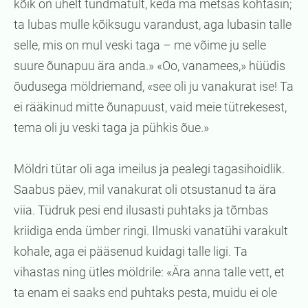
kõik on ühelt tundmatult, keda ma metsas kohtasin;
ta lubas mulle kõiksugu varandust, aga lubasin talle
selle, mis on mul veski taga – me võime ju selle
suure õunapuu ära anda.» «Oo, vanamees,» hüüdis
õudusega möldriemand, «see oli ju vanakurat ise! Ta
ei rääkinud mitte õunapuust, vaid meie tütrekesest,
tema oli ju veski taga ja pühkis õue.»
Möldri tütar oli aga imeilus ja pealegi tagasihoidlik.
Saabus päev, mil vanakurat oli otsustanud ta ära
viia. Tüdruk pesi end ilusasti puhtaks ja tõmbas
kriidiga enda ümber ringi. Ilmuski vanatühi varakult
kohale, aga ei pääsenud kuidagi talle ligi. Ta
vihastas ning ütles möldrile: «Ära anna talle vett, et
ta enam ei saaks end puhtaks pesta, muidu ei ole