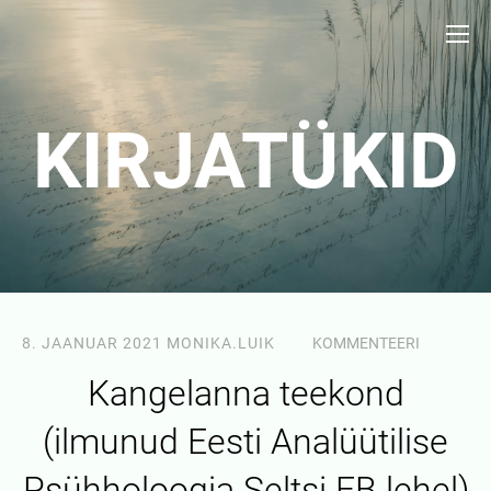
KIRJATÜKID
8. JAANUAR 2021
MONIKA.LUIK
KOMMENTEERI
Kangelanna teekond
(ilmunud Eesti Analüütilise
Psühholoogia Seltsi FB lehel)