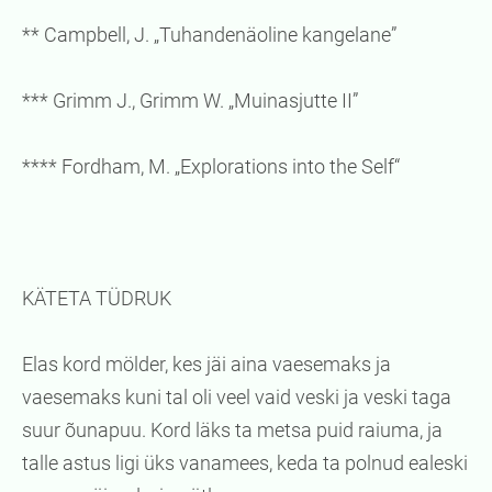
** Campbell, J. „Tuhandenäoline kangelane”
*** Grimm J., Grimm W. „Muinasjutte II”
**** Fordham, M. „Explorations into the Self“
KÄTETA TÜDRUK
Elas kord mölder, kes jäi aina vaesemaks ja
vaesemaks kuni tal oli veel vaid veski ja veski taga
suur õunapuu. Kord läks ta metsa puid raiuma, ja
talle astus ligi üks vanamees, keda ta polnud ealeski