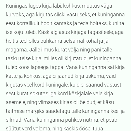
Kuningas luges kirja läbi, kohkus, muutus väga
kurvaks, aga kirjutas siiski vastuseks, et kuninganna
eest korralikult hoolt kantaks ja teda hoitaks, kuni ta
ise koju tuleb. Käskjalg asus kirjaga tagasiteele, aga
heitis teel olles puhkama selsamal kohal ja jäi
magama. Jälle ilmus kurat välja ning pani talle
tasku teise kirja, milles oli kirjutatud, et kuninganna
tuleb koos lapsega tappa. Vana kuninganna sai kirja
kätte ja kohkus, aga ei jäänud kirja uskuma, vaid
kirjutas veel kord kuningale, kuid ei saanud vastust,
sest kurat sokutas iga kord käskjalale vale kirja
asemele, ning viimases kirjas oli öeldud, et käsu
täitmise märgiks saadetagu talle kuninganna keel ja
silmad. Vana kuninganna puhkes nutma, et peab
süütut verd valama, ning käskis öösel tuua