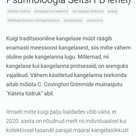
Käteta tüdruk
kangelanna teekond
kangelase teekond
areng
deintegratsioon-reintegratsioon
kangelaslik
ootamine
Kuigi traditsiooniline kangelase müüt räägib
enamasti meessoost kangelasest, siis mitte vähem
oluline pole kangelanna lugu. Mõlemad, nii
kangelase kui kangelanna protsessid, on arenguks
vajalikud. Vähem käsitletud kangelanna teekonda
aitab mõista C. Covington Grimmide muinasjutu
"Käteta tüdruk" abil.
Ilmselt mitte kuigi palju liialdades võib väita, et
2020. aasta on nõudnud meilt nii individuaalsel kui
kollektiivsel tasandil parajal määral kangelaslikkust