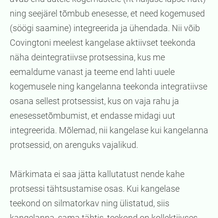
ning seejärel tõmbub enesesse, et need kogemused
(söögi saamine) integreerida ja ühendada. Nii võib
Covingtoni meelest kangelase aktiivset teekonda
näha deintegratiivse protsessina, kus me
eemaldume vanast ja teeme end lahti uuele
kogemusele ning kangelanna teekonda integratiivse
osana sellest protsessist, kus on vaja rahu ja
enesessetõmbumist, et endasse midagi uut
integreerida. Mõlemad, nii kangelase kui kangelanna
protsessid, on arenguks vajalikud.
Märkimata ei saa jätta kallutatust nende kahe
protsessi tähtsustamise osas. Kui kangelase
teekond on silmatorkav ning ülistatud, siis
kangelanna, sama tähtis, teekond on kollektiivses