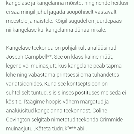
kangelase ja kangelanna mõistet ning nende heitlusi
ei saa mingil juhul jagada soopõhiselt vastavalt
meestele ja naistele. Kõigil sugudel on juurdepääs
nii kangelase kui kangelanna dünaamikale.
Kangelase teekonda on põhjalikult analüüsinud
Joseph Campbell**. See on klassikaline müüt,
legend või muinasjutt, kus kangelane peab tapma
lohe ning vabastama printsessi oma tuhandetes
variatsioonides. Kuna see kontseptsioon on
suhteliselt tuntud, siis siinses postituses me seda ei
käsitle. Räägime hoopis vähem märgatud ja
analüüsitud kangelanna teekonnast. Coline
Covington selgitab nimetatud teekonda Grimmide
muinasjutu „Käteta tüdruk”*** abil.