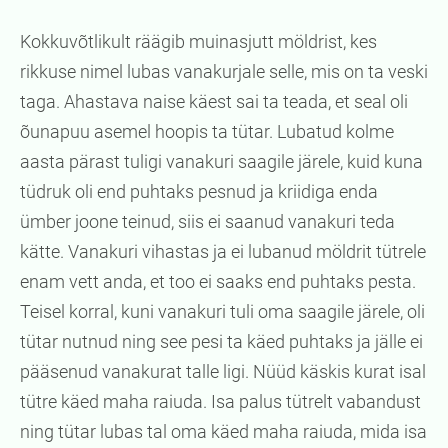
Kokkuvõtlikult räägib muinasjutt möldrist, kes
rikkuse nimel lubas vanakurjale selle, mis on ta veski
taga. Ahastava naise käest sai ta teada, et seal oli
õunapuu asemel hoopis ta tütar. Lubatud kolme
aasta pärast tuligi vanakuri saagile järele, kuid kuna
tüdruk oli end puhtaks pesnud ja kriidiga enda
ümber joone teinud, siis ei saanud vanakuri teda
kätte. Vanakuri vihastas ja ei lubanud möldrit tütrele
enam vett anda, et too ei saaks end puhtaks pesta.
Teisel korral, kuni vanakuri tuli oma saagile järele, oli
tütar nutnud ning see pesi ta käed puhtaks ja jälle ei
pääsenud vanakurat talle ligi. Nüüd käskis kurat isal
tütre käed maha raiuda. Isa palus tütrelt vabandust
ning tütar lubas tal oma käed maha raiuda, mida isa