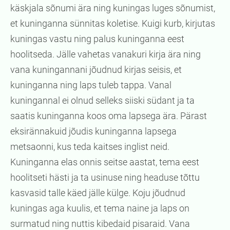
käskjala sõnumi ära ning kuningas luges sõnumist,
et kuninganna sünnitas koletise. Kuigi kurb, kirjutas
kuningas vastu ning palus kuninganna eest
hoolitseda. Jälle vahetas vanakuri kirja ära ning
vana kuningannani jõudnud kirjas seisis, et
kuninganna ning laps tuleb tappa. Vanal
kuningannal ei olnud selleks siiski südant ja ta
saatis kuninganna koos oma lapsega ära. Pärast
eksirännakuid jõudis kuninganna lapsega
metsaonni, kus teda kaitses inglist neid.
Kuninganna elas onnis seitse aastat, tema eest
hoolitseti hästi ja ta usinuse ning headuse tõttu
kasvasid talle käed jälle külge. Koju jõudnud
kuningas aga kuulis, et tema naine ja laps on
surmatud ning nuttis kibedaid pisaraid. Vana