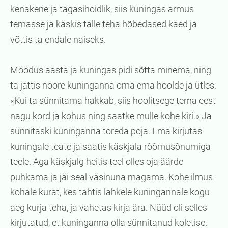
kenakene ja tagasihoidlik, siis kuningas armus
temasse ja käskis talle teha hõbedased käed ja
võttis ta endale naiseks.
Möödus aasta ja kuningas pidi sõtta minema, ning
ta jättis noore kuninganna oma ema hoolde ja ütles:
«Kui ta sünnitama hakkab, siis hoolitsege tema eest
nagu kord ja kohus ning saatke mulle kohe kiri.» Ja
sünnitaski kuninganna toreda poja. Ema kirjutas
kuningale teate ja saatis käskjala rõõmusõnumiga
teele. Aga käskjalg heitis teel olles oja äärde
puhkama ja jäi seal väsinuna magama. Kohe ilmus
kohale kurat, kes tahtis lahkele kuningannale kogu
aeg kurja teha, ja vahetas kirja ära. Nüüd oli selles
kirjutatud, et kuninganna olla sünnitanud koletise.