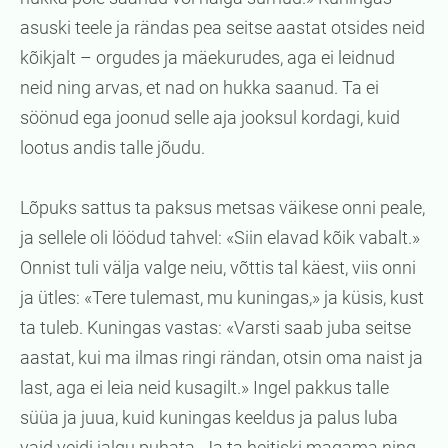
asuski teele ja rändas pea seitse aastat otsides neid
kõikjalt – orgudes ja mäekurudes, aga ei leidnud
neid ning arvas, et nad on hukka saanud. Ta ei
söönud ega joonud selle aja jooksul kordagi, kuid
lootus andis talle jõudu.
Lõpuks sattus ta paksus metsas väikese onni peale,
ja sellele oli löödud tahvel: «Siin elavad kõik vabalt.»
Onnist tuli välja valge neiu, võttis tal käest, viis onni
ja ütles: «Tere tulemast, mu kuningas,» ja küsis, kust
ta tuleb. Kuningas vastas: «Varsti saab juba seitse
aastat, kui ma ilmas ringi rändan, otsin oma naist ja
last, aga ei leia neid kusagilt.» Ingel pakkus talle
süüa ja juua, kuid kuningas keeldus ja palus luba
vaid veidi jalgu puhata. Ja ta heitiski magama ning