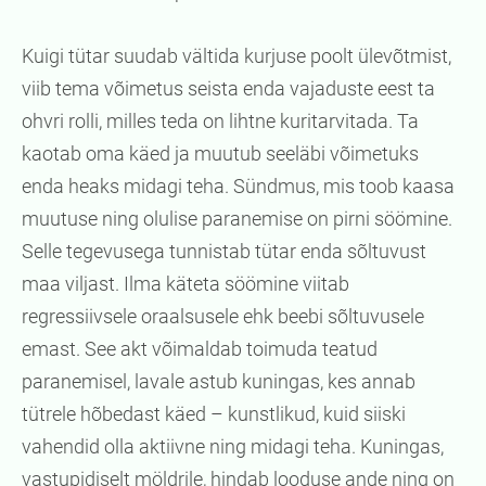
Kuigi tütar suudab vältida kurjuse poolt ülevõtmist,
viib tema võimetus seista enda vajaduste eest ta
ohvri rolli, milles teda on lihtne kuritarvitada. Ta
kaotab oma käed ja muutub seeläbi võimetuks
enda heaks midagi teha. Sündmus, mis toob kaasa
muutuse ning olulise paranemise on pirni söömine.
Selle tegevusega tunnistab tütar enda sõltuvust
maa viljast. Ilma käteta söömine viitab
regressiivsele oraalsusele ehk beebi sõltuvusele
emast. See akt võimaldab toimuda teatud
paranemisel, lavale astub kuningas, kes annab
tütrele hõbedast käed – kunstlikud, kuid siiski
vahendid olla aktiivne ning midagi teha. Kuningas,
vastupidiselt möldrile, hindab looduse ande ning on