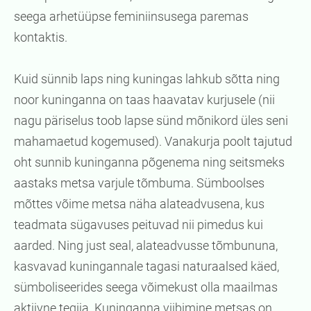
seega arhetüüpse feminiinsusega paremas
kontaktis.
Kuid sünnib laps ning kuningas lahkub sõtta ning
noor kuninganna on taas haavatav kurjusele (nii
nagu päriselus toob lapse sünd mõnikord üles seni
mahamaetud kogemused). Vanakurja poolt tajutud
oht sunnib kuninganna põgenema ning seitsmeks
aastaks metsa varjule tõmbuma. Sümboolses
mõttes võime metsa näha alateadvusena, kus
teadmata sügavuses peituvad nii pimedus kui
aarded. Ning just seal, alateadvusse tõmbununa,
kasvavad kuningannale tagasi naturaalsed käed,
sümboliseerides seega võimekust olla maailmas
aktiivne tegija. Kuninganna viibimine metsas on