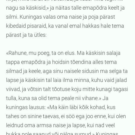
nagu sa käskisid,» ja näitas talle emapõdra keelt ja
silmi. Kuningas valas oma naise ja poja pärast
kibedaid pisaraid, ka vanal emal hakkas hale tema
pärast ja ta ütles:
«Rahune, mu poeg, ta on elus. Ma käskisin salaja
tappa emapõdra ja hoidsin tõendina alles tema
silmad ja keele, aga sinu naisele sidusin ma selga ta
lapse ja käskisin tal laia ilma minna, kuhu vaid jalad
viivad, ja võtsin talt tõotuse koju mitte kunagi tagasi
tulla, kuna sa olid tema peale nii vihane.» Ja
kuningas lausus: «Ma käin läbi kõik kohad, kus
tahes on sinine taevas, ei söö ega joo enne, kui olen
leidnud oma armsa naise ja lapse, kui nad veel
hukka pole saanud või nälga surnud.» Kuningas