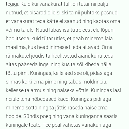
tegigi. Kuid kui vanakurat tuli, oli tütar nii palju
nutnud, et pisarad olid siiski ta nii puhtaks pesnud,
et vanakurat teda kätte ei saanud ning kaotas oma
võimu ta üle. Nüüd lubas isa tütre eest elu lõpuni
hoolitseda, kuid tütar ütles, et peab minema laia
maailma, kus head inimesed teda aitavad. Oma
rännakutel jõudis ta hoolitsetud aiani, kuhu teda
aitas pääseda ingel ning kus ta sõi kibeda nälja
tõttu pirni. Kuningas, kelle aed see oli, pidas aga
silmas kõiki oma pirne ning tabas möldrineiu,
kellesse ta armus ning naiseks võttis. Kuningas lasi
neiule teha hõbedased käed. Kuningas pidi aga
minema sõtta ning ta jättis raseda naise ema
hoolde. Sündis poeg ning vana kuninganna saatis
kuningale teate. Tee peal vahetas vanakuri aga