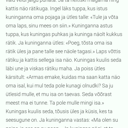
kattis näo rätikuga. Ingel läks tuppa, kus istus
kuninganna oma pojaga ja ütles talle: «Tule ja võta
oma laps, sinu mees on siin.» Kuninganna astus
tuppa, kus kuningas puhkas ja kuninga näolt kukkus
rätik. Ja kuninganna ütles: «Poeg, tõsta oma isa
rätik üles ja pane talle see näole tagasi.» Laps võttis
rätiku ja kattis sellega isa näo. Kuningas kuulis seda
läbi une ja viskas rätiku maha. Ja poiss ütles
kärsitult: «Armas emake, kuidas ma saan katta näo
oma isal, kui mul teda pole kunagi olnudki? Sa ju
ütlesid mulle, et mu isa on taevas. Seda võõrast
meest ma ei tunne. Ta pole mulle mingi isa.»
Kuningas kuulis seda, tõusis üles ja küsis, kes ta
seesugune on. Ja kuninganna vastas: «Ma olen su