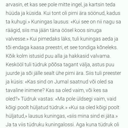
arvasin, et kas see pole mitte ingel, ja kartsin teda
hüüda ja küsida. Kui tont oli pirni ära söönud, kadus
ta kuhugi.» Kuningas lausus: «Kui see on nii nagu sa
räägid, siis ma jään täna öösel koos sinuga
valvesse.» Kui pimedaks läks, tuli kuningas aeda ja
tõi endaga kaasa preestri, et see tondiga kõneleks.
Kõik kolm istusid puu alla ja hakkasid valvama.
Keskööl tuli tüdruk põõsa tagant välja, astus puu
juurde ja sõi jälle sealt ühe pirni ära. Siis tuli preester
ja küsis: «Kas sind on Jumal saatnud või oled sa
tavaline inimene? Kas sa oled vaim, või kes sa
oled?» Tüdruk vastas: «Ma pole üldsegi vaim, vaid
kõigi poolt hüljatud tüdruk.» «Kui sa oled kõigi poolt
hüljatud,» lausus kuningas, «siis mina sind ei jäta.»
Ja ta viis tüdruku kuningalossi. Aga kuna tüdruk oli