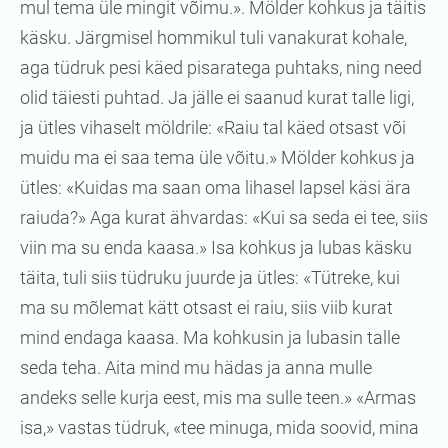
mul tema üle mingit võimu.». Mölder kohkus ja täitis
käsku. Järgmisel hommikul tuli vanakurat kohale,
aga tüdruk pesi käed pisaratega puhtaks, ning need
olid täiesti puhtad. Ja jälle ei saanud kurat talle ligi,
ja ütles vihaselt möldrile: «Raiu tal käed otsast või
muidu ma ei saa tema üle võitu.» Mölder kohkus ja
ütles: «Kuidas ma saan oma lihasel lapsel käsi ära
raiuda?» Aga kurat ähvardas: «Kui sa seda ei tee, siis
viin ma su enda kaasa.» Isa kohkus ja lubas käsku
täita, tuli siis tüdruku juurde ja ütles: «Tütreke, kui
ma su mõlemat kätt otsast ei raiu, siis viib kurat
mind endaga kaasa. Ma kohkusin ja lubasin talle
seda teha. Aita mind mu hädas ja anna mulle
andeks selle kurja eest, mis ma sulle teen.» «Armas
isa,» vastas tüdruk, «tee minuga, mida soovid, mina