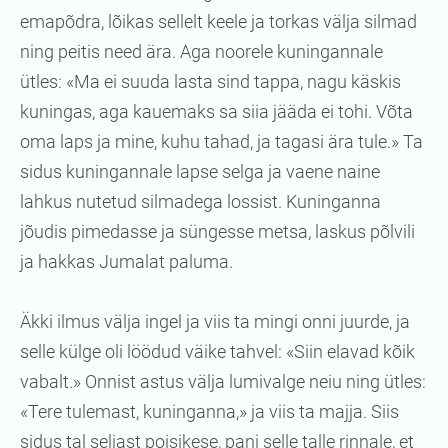
emapõdra, lõikas sellelt keele ja torkas välja silmad
ning peitis need ära. Aga noorele kuningannale
ütles: «Ma ei suuda lasta sind tappa, nagu käskis
kuningas, aga kauemaks sa siia jääda ei tohi. Võta
oma laps ja mine, kuhu tahad, ja tagasi ära tule.» Ta
sidus kuningannale lapse selga ja vaene naine
lahkus nutetud silmadega lossist. Kuninganna
jõudis pimedasse ja süngesse metsa, laskus põlvili
ja hakkas Jumalat paluma.
Äkki ilmus välja ingel ja viis ta mingi onni juurde, ja
selle külge oli löödud väike tahvel: «Siin elavad kõik
vabalt.» Onnist astus välja lumivalge neiu ning ütles:
«Tere tulemast, kuninganna,» ja viis ta majja. Siis
sidus tal seljast poisikese, pani selle talle rinnale, et