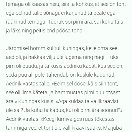
temaga oli kaasas neiu, siis ta kohkus, et see on tont
ega öelnud talle sõnagi, ei karjunud ta peale ega
rääkinud temaga. Tüdruk sõi pirni ära, sai kõhu täis
ja läks ning peitis end põõsa taha.
Järgmisel hommikul tuli kuningas, kelle oma see
aed oli, ja hakkas vilju üle lugema ning nägi – üks
pirn oli puudu, ja ta küsis aedniku käest, kus see on,
seda puu all pole, tähendab on kuskile kadunud.
Aednik vastas talle: «Eelmisel öösel käis siin tont,
see oli ilma käteta, ja hammustas pirni puu otsast
ära.» Kuningas küsis: «Aga kuidas ta vallikraavist
üle sai? Ja kuhu ta kadus, kui oli pirni ära söönud?»
Aednik vastas: «Keegi lumivalges rüüs tõkestas
tammiga vee, et tont üle vallikraavi saaks. Ma juba