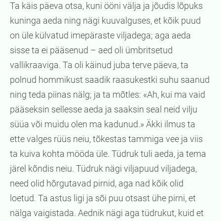
Ta käis päeva otsa, kuni ööni välja ja jõudis lõpuks
kuninga aeda ning nägi kuuvalguses, et kõik puud
on üle külvatud imepäraste viljadega; aga aeda
sisse ta ei pääsenud – aed oli ümbritsetud
vallikraaviga. Ta oli käinud juba terve päeva, ta
polnud hommikust saadik raasukestki suhu saanud
ning teda piinas nälg; ja ta mõtles: «Ah, kui ma vaid
pääseksin sellesse aeda ja saaksin seal neid vilju
süüa või muidu olen ma kadunud.» Äkki ilmus ta
ette valges rüüs neiu, tõkestas tammiga vee ja viis
ta kuiva kohta mööda üle. Tüdruk tuli aeda, ja tema
järel kõndis neiu. Tüdruk nägi viljapuud viljadega,
need olid hõrgutavad pirnid, aga nad kõik olid
loetud. Ta astus ligi ja sõi puu otsast ühe pirni, et
nälga vaigistada. Aednik nägi aga tüdrukut, kuid et