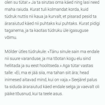
olen su tütar.» Ja ta sirutas oma käed ning lasi need
maha raiuda. Kurat tuli kolmandat korda, kuid
tüdruk nuttis nii kaua ja kurvalt, et pisarad pesid ta
äraraiutud käed nii puhtaks kui puhtaks. Kurat pidigi
taganema, ja ta kaotas tüdruku üle igasuguse
võimu.
Mölder ütles tüdrukule: «Tänu sinule sain ma endale
nii suure varanduse, ja ma tõotan kogu elu sind
hellitada ja su eest hoolitseda.» Aga tütar vastas
talle: «Ei, ma ei jää siia, ma tahan siit ära; head
inimesed aitavad mind, kui on vaja.» Seejärel palus
ta siduda äraraiutud käed endale selga ja vaevalt oli
päike tõusnud, kui ta teele asus.