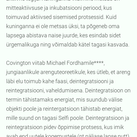
mitteaktiivsuse ja inkubatsiooni periood, kus
toimuvad aktiivsed sisemised protsessid. Kuid
kuninganna ei ole metsas üksi, ta põgeneb oma
lapsega abistava naise juurde, kes esindab sidet
ürgemalikuga ning võimaldab kätel tagasi kasvada.
Covington viitab Michael Fordhamile****,
jungiaanlikule arenguteoreetikule, kes ütleb, et areng
läbi elu toimub kahe faasi, deintegratsiooni ja
reintegratsiooni, vaheldumisena. Deintegratsioon on
termin tähistamaks energiat, mis suundub välise
objekti poole ja reintergatsioon tähistab energiat,
mille suund on tagasi Selfi poole. Deintegratsioon ja
reintegratsioon pidev õppimise protsess, kus imik
avab end uutele kogemustele (nt näljase lapse nutt)