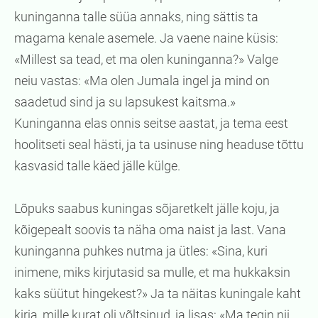
kuninganna talle süüa annaks, ning sättis ta
magama kenale asemele. Ja vaene naine küsis:
«Millest sa tead, et ma olen kuninganna?» Valge
neiu vastas: «Ma olen Jumala ingel ja mind on
saadetud sind ja su lapsukest kaitsma.»
Kuninganna elas onnis seitse aastat, ja tema eest
hoolitseti seal hästi, ja ta usinuse ning headuse tõttu
kasvasid talle käed jälle külge.
Lõpuks saabus kuningas sõjaretkelt jälle koju, ja
kõigepealt soovis ta näha oma naist ja last. Vana
kuninganna puhkes nutma ja ütles: «Sina, kuri
inimene, miks kirjutasid sa mulle, et ma hukkaksin
kaks süütut hingekest?» Ja ta näitas kuningale kaht
kirja, mille kurat oli võltsinud, ja lisas: «Ma tegin nii