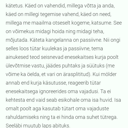
kätetus. Käed on vahendid, millega võtta ja anda,
käed on millegi tegemise vahend, käed on need,
millega me maailma otseselt kogeme, katsume. See
on võimekus midagi hoida ning midagi teha,
mõjutada. Käteta kangelanna on passiivne. Nii ongi
selles loos tütar kuulekas ja passiivne, tema
ainukesed teod seisnevad enesekaitses kurja poolt
ülevõtmise vastu, jäädes puhtaks ja süütuks (me
võime ka öelda, et vari on ärasplititud). Kui mölder
annab end kurja käsutusse, reageerib tütar
enesekaitsega ignoreerides oma vajadusi. Ta ei
kehtesta end vaid seab esikohale oma isa huvid. Isa
omalt poolt aga kasutab tütart oma vajaduste
rahuldamiseks ning ta ei hinda oma suhet tütrega.
Seeläbi muutub laps abituks.