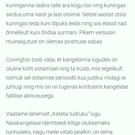
kuninganna rääkis talle ära kogu loo ning kuningas
siirdus oma naist ja last otsima. Seitse aastat otsis
kuningas teda kuni lõpuks leidis ning siis elasid nad
õnnelikult kuni õndsa surmani. Pikem versioon
muinasjutust on olemas postituse sabas.
Covington toob välja, et kangelanna lugudes on
oluline koht ootamisel ning ta küsib, mis tegelikult
toimub sel ootamise perioodil, kus justkui midagi ei
juhtugi ning mis on nii tugevas kontrastis kangelase
fallilise aktiivsusega.
Vaatame lähemalt „Käteta tüdruku“ lugu.
Naiskangelase identiteedi kõige olulisemaks
tunnuseks, nagu meile viitab pealkiri, on tema