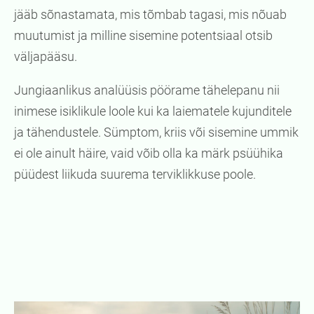
jääb sõnastamata, mis tõmbab tagasi, mis nõuab
muutumist ja milline sisemine potentsiaal otsib
väljapääsu.
Jungiaanlikus analüüsis pöörame tähelepanu nii
inimese isiklikule loole kui ka laiematele kujunditele
ja tähendustele. Sümptom, kriis või sisemine ummik
ei ole ainult häire, vaid võib olla ka märk psüühika
püüdest liikuda suurema terviklikkuse poole.