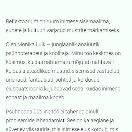
Reflektoorium on ruum inimese sisemaailma,
suhete ja kultuuri varjatud mustrite märkamiseks.
Olen Monika Luik — jungiaanlik analüütik,
psühhoterapeut ja koolitaja. Minu töö keskmes on
küsimus, kuidas nähtamatu mõjutab nähtavat:
kuidas alateadlikud mustrid, sisemised vastuolud,
unenäod, fantaasiad, suhted ja korduvad
elusituatsioonid kujundavad seda, kuidas inimene
ennast ja maailma kogeb.
Psühhoanalüütiline töö ei tähenda ainult
probleemide lahendamist. See on ka aeglane ja
süvenev viis uurida, mis inimese elus kordub, mis