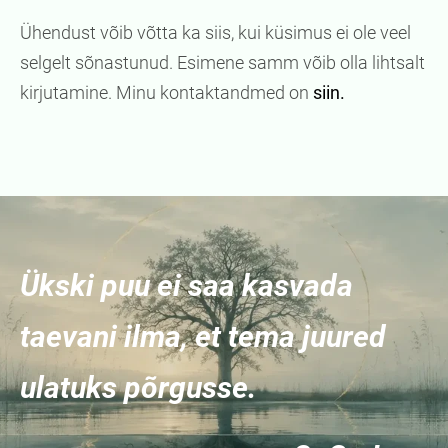
Ühendust võib võtta ka siis, kui küsimus ei ole veel
selgelt sõnastunud. Esimene samm võib olla lihtsalt
kirjutamine. Minu kontaktandmed on
siin.
Ükski puu ei saa kasvada
taevani ilma, et tema juured
ulatuks põrgusse.